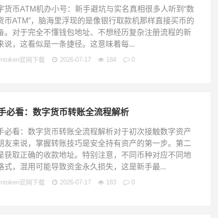
字货币ATM机办小号：新手避坑与实名真相很多人听到“数
货币ATM”，脑海里浮现的是像银行取款机那样直接买币的
备。对于完全不懂钱包地址、不想经历复杂注册流程的新
来说，这看似是一条捷径。这意味着每...
imtoken官网下载
2026-07-17
184
0
手必看：数字货币转账全流程解析
手必看：数字货币转账全流程解析对于初次接触数字资产
朋友来说，掌握转账技巧是安全持有资产的第一步。第二
是获取正确的收款地址。特别注意，不同币种对应不同地
格式，混用可能导致资金永久损失，这是新手最...
imtoken官网下载
2026-07-17
183
0