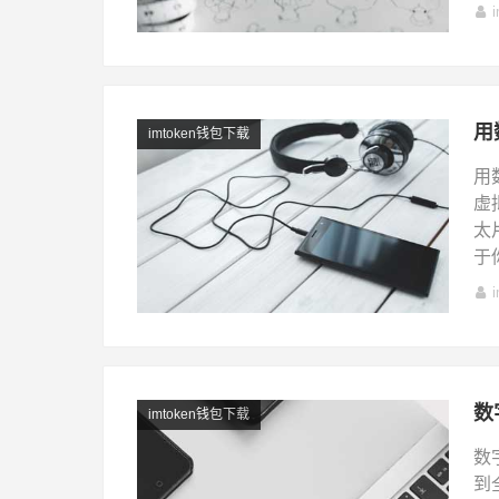
用
imtoken钱包下载
用
虚
太
于
数
imtoken钱包下载
数
到