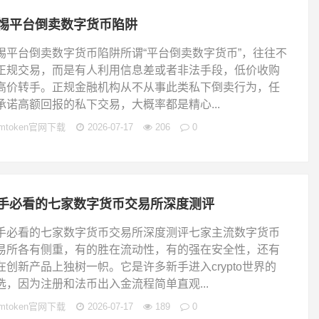
惕平台倒卖数字货币陷阱
惕平台倒卖数字货币陷阱所谓“平台倒卖数字货币”，往往不
正规交易，而是有人利用信息差或者非法手段，低价收购
高价转手。正规金融机构从不从事此类私下倒卖行为，任
承诺高额回报的私下交易，大概率都是精心...
imtoken官网下载
2026-07-17
206
0
手必看的七家数字货币交易所深度测评
手必看的七家数字货币交易所深度测评七家主流数字货币
易所各有侧重，有的胜在流动性，有的强在安全性，还有
在创新产品上独树一帜。它是许多新手进入crypto世界的
选，因为注册和法币出入金流程简单直观...
imtoken官网下载
2026-07-17
189
0