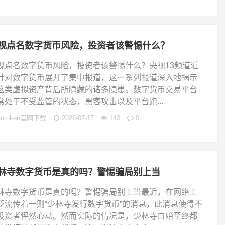
视点名数字货币风险，投资者该警惕什么？
视点名数字货币风险，投资者该警惕什么？央视13频道近
针对数字货币展开了集中报道，这一系列报道深入地揭示
这类虚拟资产背后所隐藏的诸多隐患。数字货币交易平台
常处于不受监管的状态，黑客攻击以及平台跑...
imtoken官网下载
2026-07-17
143
0
林寺数字货币是真的吗？警惕骗局别上当
林寺数字货币是真的吗？警惕骗局别上当最近，在网络上
泛流传着一则“少林寺发行数字货币”的消息，此消息使得不
投资者怦然心动。然而实际的情况是，少林寺自始至终都