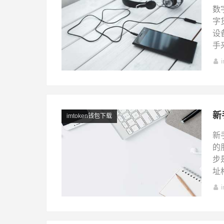
数
字
设
手
新
imtoken钱包下载
新
的
步
址