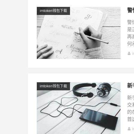
警
imtoken钱包下载
警
是
再
何
新
imtoken钱包下载
新
交
的
首