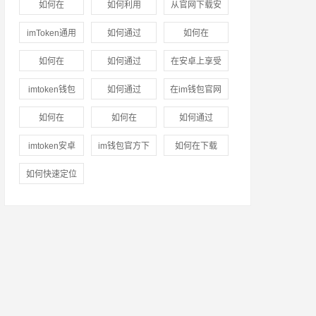
如何在
如何利用
从官网下载安
位指导
(3)
入口中提升市
官网下载指南
imtoken钱包
imToken官网
装im钱包后的
imToken通用
如何通过
如何在
场洞察能力？
(3)
中设置通知与
的资源进行盈
市场投资建议
版的隐私管理
imToken官网
imToken下载
如何在
(3)
如何通过
在安卓上享受
提醒功能？
(3)
利分析
(4)
(3)
与数据安全
(3)
获取市场行情
安装中使用自
imToken官网
imToken新地
数字货币：
imtoken钱包
如何通过
在im钱包官网
信息
(3)
动交易工具？
下载1.0安卓中
址提升市场信
imtoken钱包
官网的下载链
imtoken官网
版中进行云计
如何在
如何在
如何通过
(3)
创造合作机
任感？
(3)
的下载指引
(3)
接真的安全
下载地址参与
算服务的优势
imToken钱包
imToken钱包
imToken钱包
imtoken安卓
会？
(3)
im钱包官方下
如何在下载
吗？
(3)
投资学习？
(3)
(3)
官网地址中收
官网下载中设
官网获取客户
版下载全攻
载后的安全隐
imtoken钱包
如何快速定位
集市场信息？
定投资策略？
支持
(4)
略：新手必
患如何避免？
后快速创建账
并下载
(3)
(3)
看！
(3)
(3)
户？
(3)
imtoken钱包
苹果版？
(3)