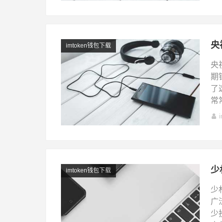
央
imtoken钱包下载
央
期
了
常
少
imtoken钱包下载
少
广
少