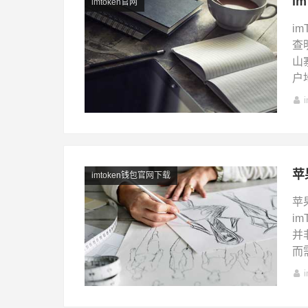
i
imtoken官网
i
查
山
户
苹
imtoken钱包官网下载
苹
i
并
而需