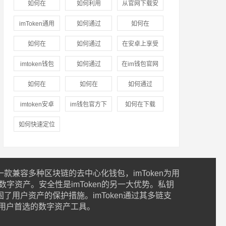
如何在
如何利用
从官网下载安
位指导
(3)
入口中提升市
官网下载指南
imtoken钱包
imToken官网
装im钱包后的
imToken通用
如何通过
如何在
场洞察能力？
(3)
中设置通知与
的资源进行盈
市场投资建议
版的隐私管理
imToken官网
imToken下载
如何在
(3)
如何通过
在安卓上享受
提醒功能？
(3)
利分析
(4)
(3)
与数据安全
(3)
获取市场行情
安装中使用自
imToken官网
imToken新地
数字货币：
imtoken钱包
如何通过
在im钱包官网
信息
(3)
动交易工具？
下载1.0安卓中
址提升市场信
imtoken钱包
官网的下载链
imtoken官网
版中进行云计
如何在
如何在
如何通过
(3)
创造合作机
任感？
(3)
的下载指引
(3)
接真的安全
下载地址参与
算服务的优势
imToken钱包
imToken钱包
imToken钱包
imtoken安卓
会？
(3)
im钱包官方下
如何在下载
吗？
(3)
投资学习？
(3)
(3)
官网地址中收
官网下载中设
官网获取客户
版下载全攻
载后的安全隐
imtoken钱包
如何快速定位
集市场信息？
定投资策略？
支持
(4)
略：新手必
患如何避免？
后快速创建账
并下载
(3)
(3)
看！
(3)
(3)
户？
(3)
imtoken钱包
苹果版？
(3)
款兼容多种区块链的去中心化钱包，imToken为用
字资产。安全性是imToken的另一大优势。私钥
了用户资产的保护措施。imToken通过其多链支
用户首选的数字资产工具。