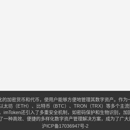
样化的加密货币和代币，使用户能够方便地管理其数字资产。作为一
坊（ETH）、比特币（BTC）、TRON（TRX）等多个主流数
mToken还引入了多重安全机制，如密码保护和生物识别，加固
了一种高效、便捷的多样化数字资产管理解决方案，成为了广大
沪ICP备17036947号-2