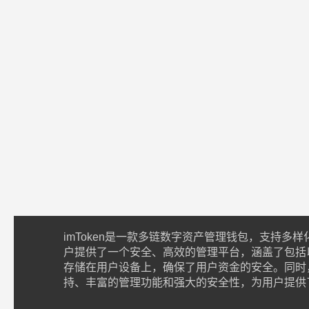
imToken是一款多链数字资产管理钱包，支持多
户提供了一个安全、高效的管理平台，涵盖了包括以太
存储在用户设备上，确保了用户资金的安全。同时，i
持、丰富的管理功能和强大的安全性，为用户提供