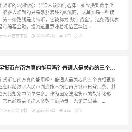
字货币的5条路线：普通人该如何选择？如今提到数字货
，很多人想到的只是暴涨暴跌的K线图，这其实是一种误
。第一条路线是比特币，它被称为“数字黄金”。这条路代表
是可编程金融。投资这里意味着相信区块链...
imtoken官网下载
2026-07-21
185
0
数字货币在南方真的能用吗？普通人最关心的三个真相
字货币在南方真的能用吗？普通人最关心的三个真相很多
还在纠结数字人民币到底能不能在南方城市日常消费，其
答案比想象中简单得多。作为国家法定货币的数字化形
，它已经覆盖了绝大多数主流场景，无论是买菜、...
imtoken官网下载
2026-07-21
192
0