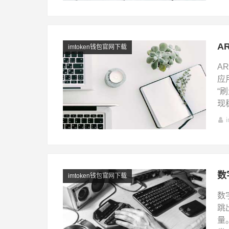
A
imtoken钱包官网下载
A
应
“
现
数
imtoken钱包官网下载
数
跳
量