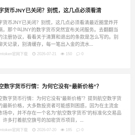
字货币JNY已关闭？别慌，这几点必须看清
字货币JNY已关闭？别慌，这几点必须看清最近圈里炸开
锅，那个叫JNY的数字货币突然宣布关闭服务。去翻翻当
的注册协议，看看关于清算和退出的条款是怎么写的。别
聊天记录，别清缓存，每一笔出入金的流水...
imtoken官网下载
2026-07-21
150
0
空数字货币行情：为何它没有“最新价格”？
空数字货币行情：为何它没有“最新价格”？提到航空数字货
的最新价格，大多数投资者可能感到困惑，因为在主流金
市场中，并不存在一个名为“航空数字货币”的标准化交易品
。许多打着航空旗号的加密货币项目，...
imtoken官网下载
2026-07-20
185
0