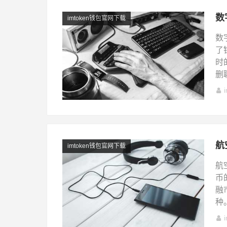
数
imtoken钱包官网下载
数
了
时
删
航
imtoken钱包官网下载
航
币
融
种