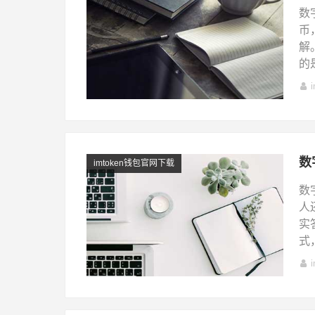
数
币
解
的
imtoken钱包官网下载
数
人
实
式