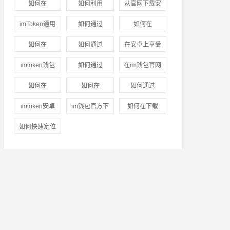
如何在
如何利用
从官网下载安
位指导
(3)
入口中提升市
官网下载指南
imtoken钱包
imToken官网
装im钱包后的
imToken通用
如何通过
如何在
场洞察能力？
(3)
中设置通知与
的资源进行盈
市场投资建议
版的隐私管理
imToken官网
imToken下载
如何在
(3)
如何通过
在安卓上享受
提醒功能？
(3)
利分析
(4)
(3)
与数据安全
(3)
获取市场行情
安装中使用自
imToken官网
imToken新地
数字货币：
imtoken钱包
如何通过
在im钱包官网
信息
(3)
动交易工具？
下载1.0安卓中
址提升市场信
imtoken钱包
官网的下载链
imtoken官网
版中进行云计
如何在
如何在
如何通过
(3)
创造合作机
任感？
(3)
的下载指引
(3)
接真的安全
下载地址参与
算服务的优势
imToken钱包
imToken钱包
imToken钱包
imtoken安卓
会？
(3)
im钱包官方下
如何在下载
吗？
(3)
投资学习？
(3)
(3)
官网地址中收
官网下载中设
官网获取客户
版下载全攻
载后的安全隐
imtoken钱包
如何快速定位
集市场信息？
定投资策略？
支持
(4)
略：新手必
患如何避免？
后快速创建账
并下载
(3)
(3)
看！
(3)
(3)
户？
(3)
imtoken钱包
苹果版？
(3)