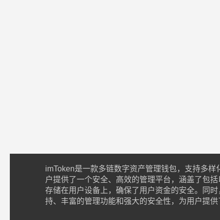
imToken是一款多链数字资产管理钱包，支持多
户提供了一个安全、高效的管理平台，涵盖了包括以太
存储在用户设备上，确保了用户资金的安全。同时，i
持、丰富的管理功能和强大的安全性，为用户提供