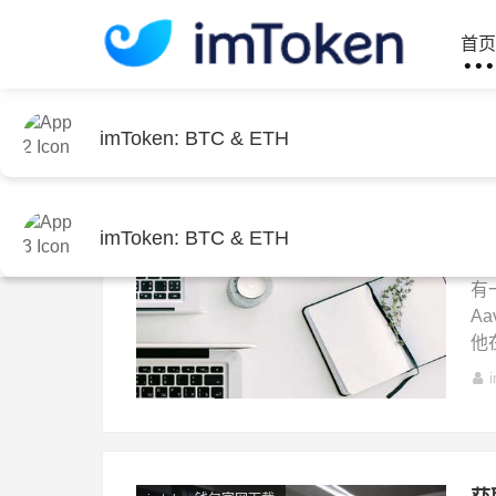
imToken: BTC & ETH
首
imToken: BTC & ETH
首页
包含"学习如何在imToken官网下载2.
imtoken钱包官网下载
imToken: BTC & ETH
i
有
A
他