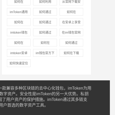
如何在
如何利用
从官网下载安
位指导
(3)
入口中提升市
官网下载指南
imtoken钱包
imToken官网
装im钱包后的
imToken通用
如何通过
如何在
场洞察能力？
(3)
中设置通知与
的资源进行盈
市场投资建议
版的隐私管理
imToken官网
imToken下载
如何在
(3)
如何通过
在安卓上享受
提醒功能？
(3)
利分析
(4)
(3)
与数据安全
(3)
获取市场行情
安装中使用自
imToken官网
imToken新地
数字货币：
imtoken钱包
如何通过
在im钱包官网
信息
(3)
动交易工具？
下载1.0安卓中
址提升市场信
imtoken钱包
官网的下载链
imtoken官网
版中进行云计
如何在
如何在
如何通过
(3)
创造合作机
任感？
(3)
的下载指引
(3)
接真的安全
下载地址参与
算服务的优势
imToken钱包
imToken钱包
imToken钱包
imtoken安卓
会？
(3)
im钱包官方下
如何在下载
吗？
(3)
投资学习？
(3)
(3)
官网地址中收
官网下载中设
官网获取客户
版下载全攻
载后的安全隐
imtoken钱包
如何快速定位
集市场信息？
定投资策略？
支持
(4)
略：新手必
患如何避免？
后快速创建账
并下载
(3)
(3)
看！
(3)
(3)
户？
(3)
imtoken钱包
苹果版？
(3)
款兼容多种区块链的去中心化钱包，imToken为用
字资产。安全性是imToken的另一大优势。私钥
了用户资产的保护措施。imToken通过其多链支
用户首选的数字资产工具。