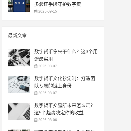
多验证手段守护数字资
2025-09-15
最新文章
数字货币拿来干什么？这3个用
途最实用
2026-08-07
数字货币文化衫定制：打造团
队专属的链上身份
2026-08-07
数字货币交易所未来怎么走？
这5个趋势决定你的收益
2026-08-06