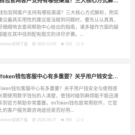
IM钱包官网客户支持有哪些渠道？三大核心方式解析，附实用建议
M钱包官网客户支持有哪些渠道？三大核心方式解析，附实
建议最具实用性的建议是当碰到问题时，要先认认真真、
仔细细地去查阅帮助中心给出的指南，诸多操作方面的疑
都能在其中找到配有图文的详尽步骤。...
imtoken官网下载
2025-12-02
316
0
imToken钱包客服中心有多重要？关乎用户钱安全与使用感受
mToken钱包客服中心有多重要？关乎用户钱安全与使用感
长期使用数字钱包的人清楚，管钱时碰到麻烦能不能迅速
系到官方帮助非常重要。imToken钱包是常用软件，它官
上的客户服务跟咨询途径是否好用...
imtoken官网下载
2025-09-27
356
0