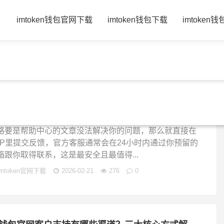
页
imtoken钱包官网下载
imtoken钱包下载
imtoken
"标签的文章
im钱包官方客服怎么联系？APP帮助中心+官网咨询渠道全攻略
m钱包官方客服怎么联系？APP帮助中心+官网咨询渠道全
略要是帮助中心的文章没法解决你的问题，那么就直接在
PP里提交反馈，官方客服通常会在24小时内通过你预留的
箱跟你取得联系，这是最安全且最值得...
imtoken官网下载
2026-02-21
276
0