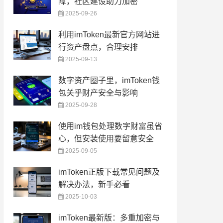
障，社区建设助力加密
2025-09-26
利用imToken最新官方网站进
行资产盘点，合理安排
2025-09-13
数字资产圈子里，imToken钱
包关乎财产安全与影响
2025-09-28
使用im钱包处理数字财富虽省
心，但安装使用要留意安全
2025-09-05
imToken正版下载常见问题及
解决办法，新手必看
2025-10-03
imToken最新版：多重加密与