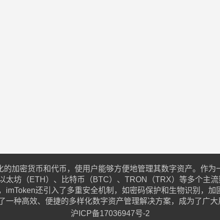
样化的加密货币和代币，使用户能够方便地管理其数字资产。作为一
坊（ETH）、比特币（BTC）、TRON（TRX）等多个主流数
mToken还引入了多重安全机制，如密码保护和生物识别，加固
了一种高效、便捷的多样化数字资产管理解决方案，成为了广大
沪ICP备17036947号-2