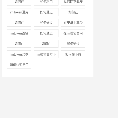
如何在
如何利用
从官网下载安
位指导
(3)
入口中提升市
官网下载指南
imtoken钱包
imToken官网
装im钱包后的
imToken通用
如何通过
如何在
场洞察能力？
(3)
中设置通知与
的资源进行盈
市场投资建议
版的隐私管理
imToken官网
imToken下载
如何在
(3)
如何通过
在安卓上享受
提醒功能？
(3)
利分析
(4)
(3)
与数据安全
(3)
获取市场行情
安装中使用自
imToken官网
imToken新地
数字货币：
imtoken钱包
如何通过
在im钱包官网
信息
(3)
动交易工具？
下载1.0安卓中
址提升市场信
imtoken钱包
官网的下载链
imtoken官网
版中进行云计
如何在
如何在
如何通过
(3)
创造合作机
任感？
(3)
的下载指引
(3)
接真的安全
下载地址参与
算服务的优势
imToken钱包
imToken钱包
imToken钱包
imtoken安卓
会？
(3)
im钱包官方下
如何在下载
吗？
(3)
投资学习？
(3)
(3)
官网地址中收
官网下载中设
官网获取客户
版下载全攻
载后的安全隐
imtoken钱包
如何快速定位
集市场信息？
定投资策略？
支持
(4)
略：新手必
患如何避免？
后快速创建账
并下载
(3)
(3)
看！
(3)
(3)
户？
(3)
imtoken钱包
苹果版？
(3)