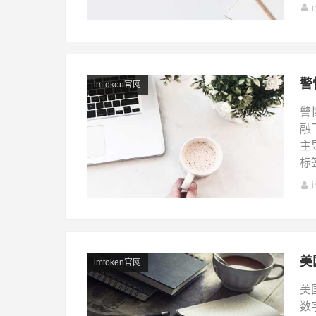
警
imtoken官网
警
融
主
标
美
imtoken官网
美
数