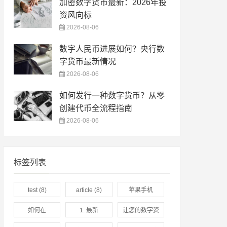
加密数字货币最新：2026年投
资风向标
2026-08-06
数字人民币进展如何？央行数
字货币最新情况
2026-08-06
如何发行一种数字货币？从零
创建代币全流程指南
2026-08-06
标签列表
test
(8)
article
(8)
苹果手机
imToken最新
如何在
1. 最新
让您的数字资
苹果下载全方
imToken下载
imToken钱包
产安全无忧
(3)