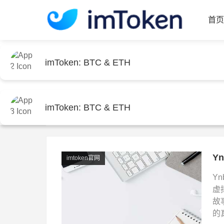
imToken: BTC & ETH
首
imToken: BTC & ETH
首页
imtoken官网
分类：
imtoken官网
imToken: BTC & ETH
Y
imtoken官网
Y
虚
故
的