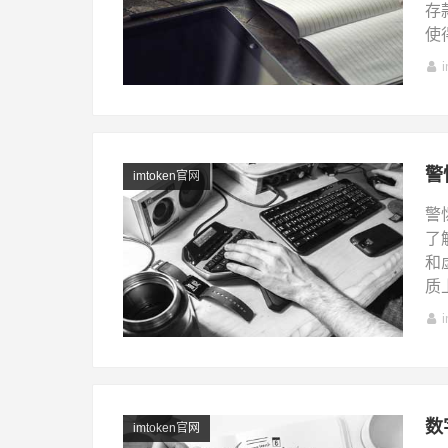
存
使
警
imtoken官网
警
了
和
质
数
imtoken官网