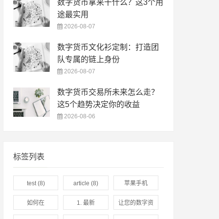
数字货币拿来干什么？这3个用
途最实用
2026-08-07
数字货币文化衫定制：打造团
队专属的链上身份
2026-08-07
数字货币交易所未来怎么走？
这5个趋势决定你的收益
2026-08-06
标签列表
test
(8)
article
(8)
苹果手机
imToken最新
如何在
1. 最新
让您的数字资
苹果下载全方
imToken下载
imToken钱包
产安全无忧
(3)