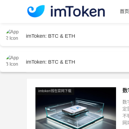
imToken: BTC & ETH
首
imToken: BTC & ETH
首页
imtoken钱包官网下载
分类：
imtoken钱包官网下载
imToken: BTC & ETH
imtoken钱包官网下载
数
定
不
网