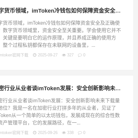
数字货币领域，imToken冷钱包如何保障资金安全及正确使用？
字货币领域，imToken冷钱包如何保障资金安全及正确使
？数字货币领域里，资金安全至关重要。学会使用它并不
，关键是要明白它的运作原理，并且养成正确的使用方
。整个过程私钥都保存在未联网的设备里，...
imtoken官网下载
2025-09-27
327
0
加密行业从业者谈imToken发展：安全创新影响未来下载量与地位？
密行业从业者谈imToken发展：安全创新影响未来下载量
地位？我是一名在加密行业打拼多年的从业者，见证了
mToken从一个简单的以太坊钱包，发展成现在的综合性数
资产管理平台，它的发展路径，在一...
imtoken官网下载
2025-09-26
338
0