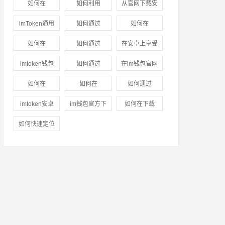
如何在
如何利用
从官网下载安
位指导
(3)
入口中提升市
官网下载指南
imtoken钱包
imToken官网
装im钱包后的
imToken通用
如何通过
如何在
场洞察能力？
(3)
中设置通知与
的资源进行盈
市场投资建议
版的隐私管理
imToken官网
imToken下载
如何在
(3)
如何通过
在安卓上享受
提醒功能？
(3)
利分析
(4)
(3)
与数据安全
(3)
获取市场行情
安装中使用自
imToken官网
imToken新地
数字货币：
imtoken钱包
如何通过
在im钱包官网
信息
(3)
动交易工具？
下载1.0安卓中
址提升市场信
imtoken钱包
官网的下载链
imtoken官网
版中进行云计
如何在
如何在
如何通过
(3)
创造合作机
任感？
(3)
的下载指引
(3)
接真的安全
下载地址参与
算服务的优势
imToken钱包
imToken钱包
imToken钱包
imtoken安卓
会？
(3)
im钱包官方下
如何在下载
吗？
(3)
投资学习？
(3)
(3)
官网地址中收
官网下载中设
官网获取客户
版下载全攻
载后的安全隐
imtoken钱包
如何快速定位
集市场信息？
定投资策略？
支持
(4)
略：新手必
患如何避免？
后快速创建账
并下载
(3)
(3)
看！
(3)
(3)
户？
(3)
imtoken钱包
苹果版？
(3)