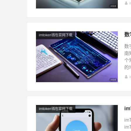
imtoken钱包官网下载
数
南
个
的
imtoken钱包官网下载
i
i