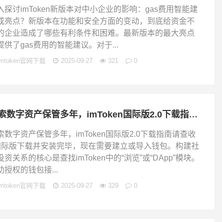
入探讨imToken新版本对中小企业的影响：gas费用智能建
成亮点？新版本在功能和安全方面的变动，到底给资金不
的企业造成了哪些有利条件和困难。最新版本的最大亮点
提供了gas费用的智能建议。对于...
imtoken官网下载
2025-09-27
321
0
探索数字资产保管多年，imToken国际版2.0下载指南请查收
索数字资产保管多年，imToken国际版2.0下载指南请查收
国际版下载并安装完毕，现在需要建立或导入钱包。构建社
投资关系的核心是查找imToken中的“浏览”或“DApp”模块。
助授权的钱包接...
imtoken官网下载
2025-09-27
329
0