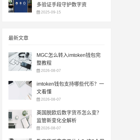
多验证手段守护数字资
2025-09-15
最新文章
MGC怎么转入imtoken钱包完
整教程
2026-08-07
imtoken钱包支持哪些代币？一
文看懂
2026-08-07
英国脱欧后数字货币怎么变？
监管新变化全解析
2026-08-07