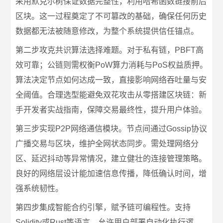
采用默克尔树保证数据完整性，利用哈希函数链接前后
区块。这一过程奠定了不可篡改的基础，确保任何历史
数据都无法被随意修改，为整个系统提供信任锚点。
第二步攻克共识算法选择难题。对于私有链，PBFT高
效可靠；公链则需权衡PoW算力消耗与PoS权益质押。
算法决定节点如何达成一致，直接影响网络吞吐量与安
全阈值。合理选型能避免双花攻击从零搭建区块链：新
手开发者实战指南，保障交易最终性，提升用户体验。
第三步实现P2P网络通信模块。节点间通过Gossip协议
广播交易与区块，维护全网状态同步。需处理网络分
区、延迟抖动等异常情况，建立健壮的连接管理策略。
良好的网络层设计能加速信息传播，降低确认时间，增
强系统韧性。
第四步集成智能合约引擎，赋予链可编程性。支持
Solidity或Rust等语言，允许用户部署自动化执行逻