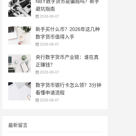
NBY数字货币是骗局吗？新手
避坑指南
2026-08-07
新手买什么币？2026年这几种
数字货币值得入手
2026-08-07
央行数字货币产业链：谁在真
正赚钱？
2026-08-07
数字货币银行卡怎么领？3分钟
看懂申请流程
2026-08-07
最新留言