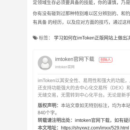
定领域生存必须要具备的技能，你的谨慎，乃
你有没有碰到过那种特别难以区分辨别的、和
有具备 的经历，以及应对方面的技巧，通过这
标签：
学习如何在imToken正版网站上做出
imtoken官网下载
创始人
imtoken官网
imToken以其安全性、易用性和强大的功能
还支持功能强大的去中心化交易所（DEX）和To
无缝交易，无需转到中心化平台。无论是新手用
版权声明：
本站文章如无特别标注，均为本站原创
840个字。
转载请注明出处：
imtoken官网下载，如有
本文地址：
https://shyxwz.com/imxx/529.html