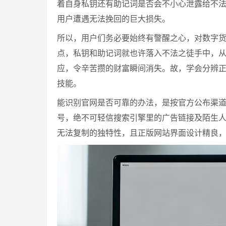
着自身私钥还有助记词是否会不小心泄露给不
用户遭遇无法挽回的巨大损失。
所以，用户们务必要始终有警醒之心，对数字
点，私钥和助记词就也许落入不法之徒手中，
应，令辛苦攒的财富瞬间消失。故，学会分辨
技能。
能识别官网是否可靠的办法，是按官方公布渠道访
号，绝不可轻信搜索引擎里的广告链接及陌生
无法复制的独特性，且正版网站界面设计精良