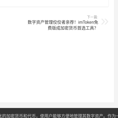
下一篇:
数字资产管理佼佼者亲荐！imToken免
费版成加密货币首选工具？
样化的加密货币和代币，使用户能够方便地管理其数字资产。作为一