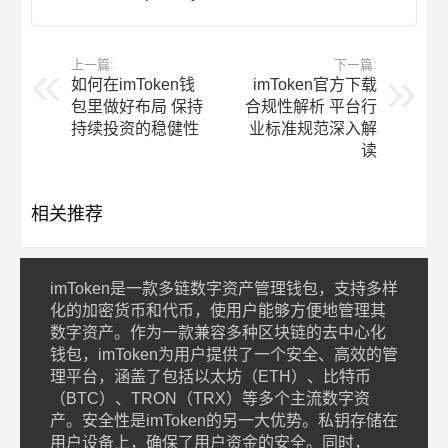
上一篇:
下一篇:
如何在imToken钱
imToken官方下载
包里做好布局 保持
合规性解析 平台行
持续投资的稳健性
业标准规范深入解
读
相关推荐
imToken是一款多链数字资产管理钱包，支持多样
化的加密货币和代币，使用户能够方便地管理其
数字资产。作为一款兼容多种区块链的去中心化
钱包，imToken为用户提供了一个安全、高效的管
理平台，涵盖了包括以太坊（ETH）、比特币
（BTC）、TRON（TRX）等多个主流数字资
产。安全性是imToken的另一大优势。私钥存储在
用户设备上，确保了用户资金的安全。同时，