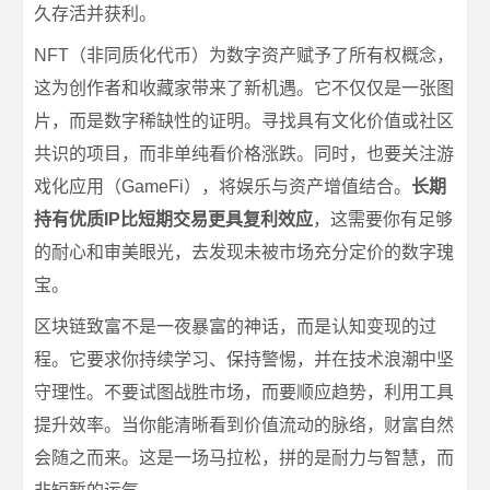
久存活并获利。
NFT（非同质化代币）为数字资产赋予了所有权概念，
这为创作者和收藏家带来了新机遇。它不仅仅是一张图
片，而是数字稀缺性的证明。寻找具有文化价值或社区
共识的项目，而非单纯看价格涨跌。同时，也要关注游
戏化应用（GameFi），将娱乐与资产增值结合。
长期
持有优质IP比短期交易更具复利效应
，这需要你有足够
的耐心和审美眼光，去发现未被市场充分定价的数字瑰
宝。
区块链致富不是一夜暴富的神话，而是认知变现的过
程。它要求你持续学习、保持警惕，并在技术浪潮中坚
守理性。不要试图战胜市场，而要顺应趋势，利用工具
提升效率。当你能清晰看到价值流动的脉络，财富自然
会随之而来。这是一场马拉松，拼的是耐力与智慧，而