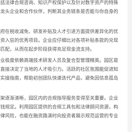
包括法律合规咨询、知识产权保护以及针对数字资产的特殊
的龙头企业和合作伙伴，判断其业务链条是否能与你自身的
政府在税收减免、研发补贴及人才引进方面提供差异化的优
投资入驻的优秀项目。企业应仔细比对各项补贴条款的兑现
相匹配，从而在起步阶段获得充足现金流支持。
行业极度依赖高端技术研发人员及复合型管理精英。园区是
，直接决定了当地的人才吸引力。活跃的社区氛围能促进知
驻实操指南，帮助初创团队快速迭代产品，避免因信息孤岛
框架逐渐清晰，园区内的合规指导服务变得至关重要。企业
洗钱规定。利用园区提供的合规工具包和法律顾问资源，构
法律风险，也能在融资路演时向投资者展示规范运营的专业