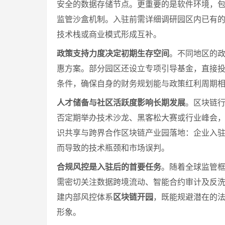
安全的数据存储节点。更重要的是软件环境，
监管沙盒机制。入驻前需详细调研园区内已有
技术栈或商业模式形成互补。
政策支持力度决定初期生存空间
。不同地区的
惠方案。部分园区还设立专项引导基金，直接
条件，确保自身的财务规划能与政策红利周期
人才储备与社区活跃度影响长期发展
。区块链
否定期举办技术沙龙、黑客松大赛或行业峰会
识共享与跨界合作区块链产业园落地：企业入
而导致的技术瓶颈和市场误判。
合规风控是入驻后的首要任务
。随着全球监管
需密切关注数据跨境流动、智能合约审计及反
建内部风控体系
区块链开园
，既能规避潜在的
形象。