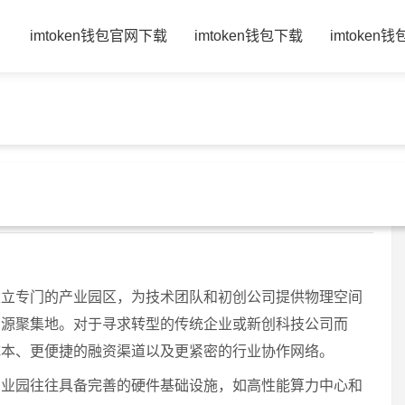
页
imtoken钱包官网下载
imtoken钱包下载
imtoken
地：企业入驻实操指南
6-07-06
imtoken官网
224 浏览
建立专门的产业园区，为技术团队和初创公司提供物理空间
资源聚集地。对于寻求转型的传统企业或新创科技公司而
成本、更便捷的融资渠道以及更紧密的行业协作网络。
产业园往往具备完善的硬件基础设施，如高性能算力中心和