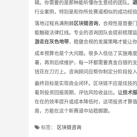
辑。你需要的是那种能听懂你生意经的团队。
行业案例，特别是和你所处赛道相似的成功经
落地过程充满荆棘
区块链咨询
，合规性是首要
能触碰法律红线。专业的咨询团队会提前梳理
游走在灰色地带
，稳健合规的发展策略才能让
成本预算也是个大问题。很多人低估了实施难
署，再到后续维护，每一环都需要真金白银的
钱花在刀刃上。咨询顾问应帮你制定分阶段投
最终目标是实现商业闭环。区块链不应是炫技
看到投资回报周期，评估风险收益比。
让技术
在在的效率提升或成本降低时，这项投资才算
南，方能在这个新赛道中站稳脚跟。
标签：
区块链咨询