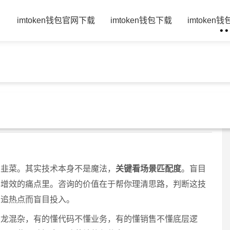
页
imtoken钱包官网下载
imtoken钱包下载
imtoken
才不踩坑？老板必看指南
-08
imtoken钱包官方下载
224 浏览
割韭菜。其实技术本身不是魔法，
关键看场景匹配度
。盲目
本增效的痛点里。咨询的价值在于帮你理清思路，判断这技
了追热点而盲目投入。
鱼龙混杂，有的懂代码不懂业务，有的懂销售不懂底层逻