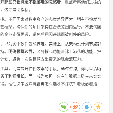
避开那些只谈概念不谈落地的忽悠者
，重点考察他们过往的
验，这才是硬指标。
门槛。不同国家对数字资产的态度差异巨大，稍有不慎就可
监管框架，确保你的项目架构在合法范围内运行。
不要试图
你的企业走得更远，避免后期因违规而被叫停的风险。
度，以为买个软件就能搞定。实际上，从架构设计到节点部
支持。
明确预算边界
，区分核心功能与锦上添花的功能，把
入计划，避免一次性巨额支出带来的现金流压力。
的工具，而是提升信任效率的手段。通过咨询，你可以清晰
服务于利润增长
，而非成为负担。只有当数据上链带来实实
值得。理性决策区块链咨询怎么选才不踩坑？老板必看指