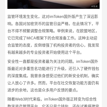
监管环境发生变化，这对imToken国外版产生了深远影
响。各国对加密货币的监管日益严格，在此情况下，平
台不得不频繁调整合规策略。举例来说，在欧盟地区，
它已完成了MiCA框架下的合规准备工作。这种主动迎
合监管的态度，反倒增强了机构投资者的信心，我发现
有越来越多的专业投资者开始使用这个平台。
安全性一直都是投资者最为关注的问题。imToken国外
版最近对多重签名功能进行了升级，还引入了硬件钱包
的深度集成。我曾亲身感受过他们的新安全机制，确实
让人放心了许多。然而，平台在社交恢复功能方面仍有
进步的余地，这也是众多用户反馈的要点。
随着Web3时代来临，imToken国外版正转变为综合性
数字资产管理平台，它不只是个钱包，还在试着搭建完